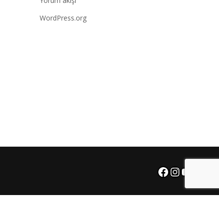
Yorum akışı
WordPress.org
Facebook
Instagra
YouTu
X