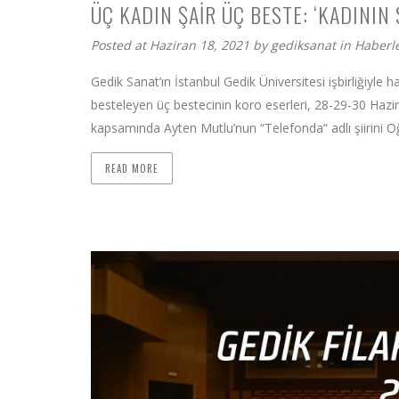
ÜÇ KADIN ŞAIR ÜÇ BESTE: ‘KADININ 
Posted at Haziran 18, 2021 by
gediksanat
in
Haberl
Gedik Sanat’ın İstanbul Gedik Üniversitesi işbirliğiyle 
besteleyen üç bestecinin koro eserleri, 28-29-30 Hazi
kapsamında Ayten Mutlu’nun “Telefonda“ adlı şiirini 
READ MORE