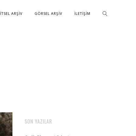
ŞITSEL ARŞIV
GÖRSEL ARŞIV
İLETIŞIM
SON YAZILAR