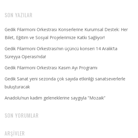
SON YAZILAR
Gedik Filarmoni Orkestrası Konserlerine Kurumsal Destek: Her
Bilet, Eğitim ve Sosyal Projelerimize Katkı Sağlıyor!
Gedik Filarmoni Orkestrası’nın üçüncü konseri 14 Aralık’ta
Süreyya Operası’nda!
Gedik Filarmoni Orkestrası Kasım Ayı Programı
Gedik Sanat yeni sezonda çok sayıda etkinliği sanatseverlerle
buluşturacak
Anadolu’nun kadim geleneklerine saygıyla ”Mozaik”
SON YORUMLAR
ARŞIVLER