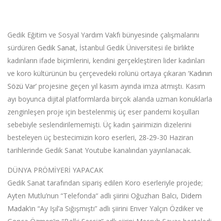
Gedik Eğitim ve Sosyal Yardım Vakfı bünyesinde çalışmalarını
sürdüren
Gedik Sanat
, İstanbul Gedik Üniversitesi ile birlikte
kadınların ifade biçimlerini, kendini gerçekleştiren lider kadınları
ve koro kültürünün bu çerçevedeki rolünü ortaya çıkaran ‘
Kadının
Sözü Var
’ projesine geçen yıl kasım ayında imza atmıştı. Kasım
ayı boyunca dijital platformlarda birçok alanda uzman konuklarla
zenginleşen proje için bestelenmiş üç eser pandemi koşulları
sebebiyle seslendirilememişti. Üç kadın şairimizin dizelerini
besteleyen üç bestecimizin koro eserleri, 28-29-30 Haziran
tarihlerinde Gedik Sanat Youtube kanalından yayınlanacak.
DÜNYA PRÖMİYERİ YAPACAK
Gedik Sanat tarafından sipariş edilen Koro eserleriyle projede;
Ayten Mutlu’nun “Telefonda“ adlı şiirini Oğuzhan Balcı,
Didem
Madak
’ın “Ay Işıl’a Sığışmıştı” adlı şiirini Enver Yalçın Özdiker ve