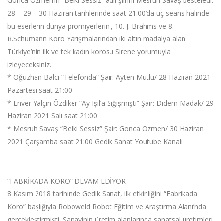
Gonca Özmen’in “Belki Sessiz” adlı şiirini Mesruh Savaş besteledi.
28 – 29 – 30 Haziran tarihlerinde saat 21.00’da üç seans halinde
bu eserlerin dünya prömiyerlerini, 10. J. Brahms ve 8.
R.Schumann Koro Yarışmalarından iki altın madalya alan
Türkiye’nin ilk ve tek kadın korosu Sirene yorumuyla
izleyeceksiniz.
* Oğuzhan Balcı “Telefonda“ Şair: Ayten Mutlu/ 28 Haziran 2021
Pazartesi saat 21:00
* Enver Yalçın Özdiker “Ay Işıl’a Sığışmıştı” Şair: Didem Madak/ 29
Haziran 2021 Salı saat 21:00
* Mesruh Savaş “Belki Sessiz” Şair: Gonca Özmen/ 30 Haziran
2021 Çarşamba saat 21:00 Gedik Sanat Youtube Kanalı
“FABRİKADA KORO” DEVAM EDİYOR
8 Kasım 2018 tarihinde Gedik Sanat, ilk etkinliğini “Fabrikada
Koro” başlığıyla Roboweld Robot Eğitim ve Araştırma Alanı’nda
gerçekleştirmişti. Sanayinin üretim alanlarında sanatsal üretimleri