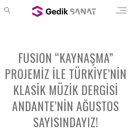
FUSION “KAYNAŞMA”
PROJEMIZ ILE TÜRKIYE’NIN
KLASIK MÜZIK DERGISI
ANDANTE’NIN AĞUSTOS
SAYISINDAYIZ!