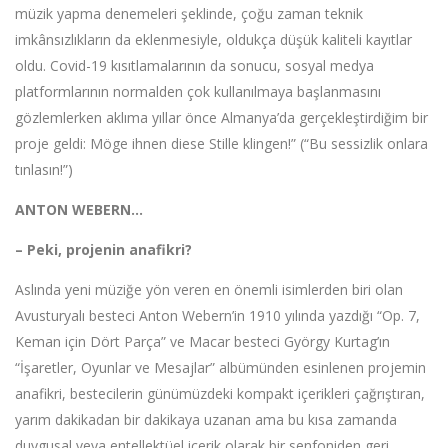
müzik yapma denemeleri şeklinde, çoğu zaman teknik
imkânsızlıkların da eklenmesiyle, oldukça düşük kaliteli kayıtlar
oldu. Covid-19 kısıtlamalarının da sonucu, sosyal medya
platformlarının normalden çok kullanılmaya başlanmasını
gözlemlerken aklıma yıllar önce Almanya’da gerçekleştirdiğim bir
proje geldi: Möge ihnen diese Stille klingen!” (“Bu sessizlik onlara
tınlasın!”)
ANTON WEBERN…
– Peki, projenin anafikri?
Aslında yeni müziğe yön veren en önemli isimlerden biri olan
Avusturyalı besteci Anton Webern’in 1910 yılında yazdığı “Op. 7,
Keman için Dört Parça” ve Macar besteci György Kurtag’ın
“İşaretler, Oyunlar ve Mesajlar” albümünden esinlenen projemin
anafikri, bestecilerin günümüzdeki kompakt içerikleri çağrıştıran,
yarım dakikadan bir dakikaya uzanan ama bu kısa zamanda
duygusal veya entellektüel içerik olarak bir senfoniden geri