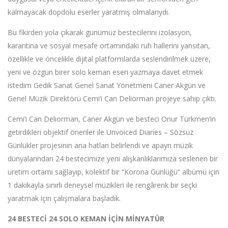
kalmayacak dopdolu eserler yaratmış olmalarıydı.
Bu fikirden yola çıkarak günümüz bestecilerini izolasyon,
karantina ve sosyal mesafe ortamındaki ruh hallerini yansıtan,
özellikle ve öncelikle dijital platformlarda seslendirilmek üzere,
yeni ve özgün birer solo keman eseri yazmaya davet etmek
istedim Gedik Sanat Genel Sanat Yönetmeni Caner Akgün ve
Genel Müzik Direktörü Cemi’i Can Deliorman projeye sahip çıktı.
Cemi’i Can Deliorman, Caner Akgün ve besteci Onur Türkmen’in
getirdikleri objektif öneriler ile Unvoiced Diaries – Sözsüz
Günlükler projesinin ana hatları belirlendi ve apayrı müzik
dünyalarından 24 bestecimize yeni alışkanlıklarımıza seslenen bir
üretim ortamı sağlayıp, kolektif bir “Korona Günlüğü“ albümü için
1 dakikayla sınırlı deneysel müzikleri ile rengârenk bir seçki
yaratmak için çalışmalara başladık.
24 BESTECİ 24 SOLO KEMAN İÇİN MİNYATÜR