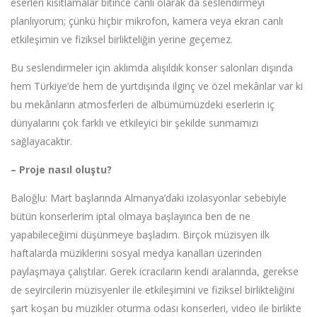
eserleri kısıtlamalar bitince canlı olarak da seslendirmeyi
planlıyorum; çünkü hiçbir mikrofon, kamera veya ekran canlı
etkileşimin ve fiziksel birlikteliğin yerine geçemez.
Bu seslendirmeler için aklımda alışıldık konser salonları dışında
hem Türkiye’de hem de yurtdışında ilginç ve özel mekânlar var ki
bu mekânların atmosferleri de albümümüzdeki eserlerin iç
dünyalarını çok farklı ve etkileyici bir şekilde sunmamızı
sağlayacaktır.
– Proje nasıl oluştu?
Baloğlu: Mart başlarında Almanya’daki izolasyonlar sebebiyle
bütün konserlerim iptal olmaya başlayınca ben de ne
yapabileceğimi düşünmeye başladım. Birçok müzisyen ilk
haftalarda müziklerini sosyal medya kanalları üzerinden
paylaşmaya çalıştılar. Gerek icracıların kendi aralarında, gerekse
de seyircilerin müzisyenler ile etkileşimini ve fiziksel birlikteliğini
şart koşan bu müzikler oturma odası konserleri, video ile birlikte