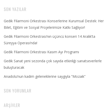
SON YAZILAR
Gedik Filarmoni Orkestrası Konserlerine Kurumsal Destek: Her
Bilet, Eğitim ve Sosyal Projelerimize Katkı Sağlıyor!
Gedik Filarmoni Orkestrası’nın üçüncü konseri 14 Aralık’ta
Süreyya Operası’nda!
Gedik Filarmoni Orkestrası Kasım Ayı Programı
Gedik Sanat yeni sezonda çok sayıda etkinliği sanatseverlerle
buluşturacak
Anadolu’nun kadim geleneklerine saygıyla ”Mozaik”
SON YORUMLAR
ARŞIVLER