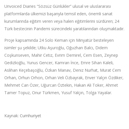
Unvoiced Diaries “Sözsüz Günlükler” ulusal ve uluslararası
platformlarda ülkemizi başarıyla temsil eden, önemli sanat
kurumlarında eğitim veren veya halen eğitimlerini sürdüren; 24
Türk bestecinin Pandemi sürecindeki yaratılarından oluşmaktadır.
Proje kapsamında 24 Solo Keman için Minyatür besteleyen
isimler şu şekilde; Utku Aşuroğlu, Oğuzhan Balcı, Didem
Coşkunseven, Mahir Cetiz, Evrim Demirel, Cem Esen, Zeynep
Gedizlioğlu, Yunus Gencer, Kamran İnce, Emre Sihan Kaleli,
Aslıhan Keçebaşoğlu, Özkan Manav, Deniz Nurhat, Murat Cem
Orhan, Orhun Orhon, Orhan Veli Özbayrak, Enver Yalçın Özdiker,
Mehmet Can Özer, Uğurcan Öztekin, Hakan Ali Toker, Ahmet
Tamer Topuz, Onur Türkmen, Yusuf Yalçın, Tolga Yayalar.
Kaynak:
Cumhuriyet