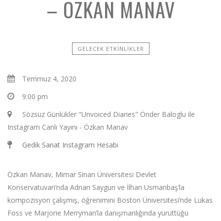
– ÖZKAN MANAV
GELECEK ETKINLIKLER
Temmuz 4, 2020
9:00 pm
Sözsüz Günlükler "Unvoiced Diaries" Önder Baloglu ile
Instagram Canlı Yayını - Özkan Manav
Gedik Sanat Instagram Hesabı
Özkan Manav, Mimar Sinan Üniversitesi Devlet
Konservatuvarı’nda Adnan Saygun ve İlhan Usmanbaş’la
kompozisyon çalışmış, öğrenimini Boston Üniversitesi’nde Lukas
Foss ve Marjorie Merryman’la danışmanlığında yürüttüğü