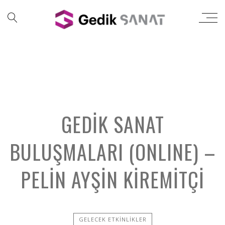
GEDIK SANAT
BULUŞMALARI (ONLINE) –
PELIN AYŞIN KIREMITÇI
GELECEK ETKINLIKLER