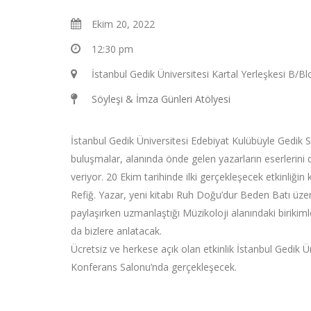
Ekim 20, 2022
12:30 pm
İstanbul Gedik Üniversitesi Kartal Yerleşkesi B/
Söyleşi & İmza Günleri Atölyesi
İstanbul Gedik Üniversitesi Edebiyat Kulübüyle Gedik S
buluşmalar, alanında önde gelen yazarların eserlerini 
veriyor. 20 Ekim tarihinde ilki gerçekleşecek etkinliği
Refiğ. Yazar, yeni kitabı Ruh Doğu’dur Beden Batı üzerin
paylaşırken uzmanlaştığı Müzikoloji alanındaki birikiml
da bizlere anlatacak.
Ücretsiz ve herkese açık olan etkinlik İstanbul Gedik Ün
Konferans Salonu’nda gerçekleşecek.