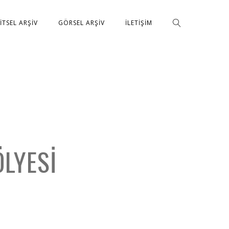
ŞITSEL ARŞIV
GÖRSEL ARŞIV
İLETIŞIM
ÖLYESI