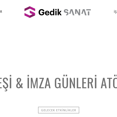
ER
İ
ŞI & İMZA GÜNLERI AT
GELECEK ETKINLIKLER