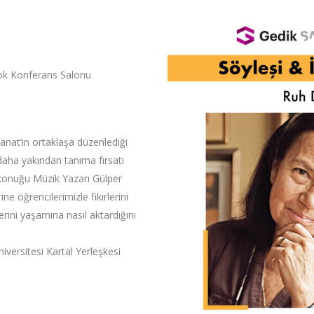
Blok Konferans Salonu
anat’ın ortaklaşa düzenlediği
daha yakından tanıma fırsatı
n konuğu Müzik Yazarı Gülper
e öğrencilerimizle fikirlerini
erini yaşamına nasıl aktardığını
iversitesi Kartal Yerleşkesi