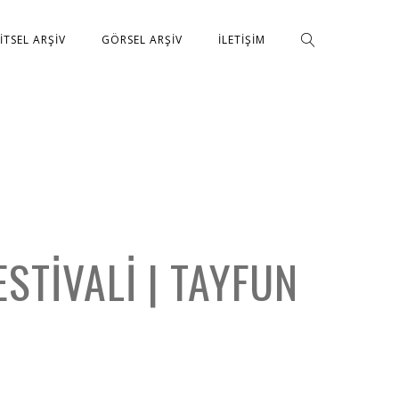
ŞITSEL ARŞIV
GÖRSEL ARŞIV
İLETIŞIM
STIVALI | TAYFUN