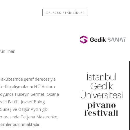
GELECEK ETKINLIKLER
fun İlhan
Fakültesi’nde şeref derecesiyle
erlik çalışmalarını H.Ü Ankara
 boyunca Hüseyin Sermet, Oxana
ald Fauth, Jozsef Balog,
Güneş ve Özgür Aydın gibi
nler arasında Tatjana Masurenko,
isimler bulunmaktadır.