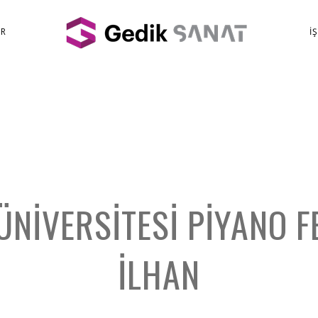
ER
İ
ÜNIVERSITESI PIYANO FE
İLHAN