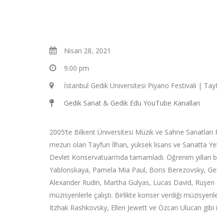
Nisan 28, 2021
9:00 pm
İstanbul Gedik Üniversitesi Piyano Festivali | Tay
Gedik Sanat & Gedik Edu YouTube Kanalları
2005’te Bilkent Üniversitesi Müzik ve Sahne Sanatları 
mezun olan Tayfun İlhan, yüksek lisans ve Sanatta Yet
Devlet Konservatuarı’nda tamamladı. Öğrenim yılları
Yablonskaya, Pamela Mia Paul, Boris Berezovsky, Ger
Alexander Rudin, Martha Gulyas, Lucas David, Ruşen 
müzisyenlerle çalıştı. Birlikte konser verdiği müzisye
Itzhak Rashkovsky, Ellen Jewett ve Özcan Ulucan gibi 