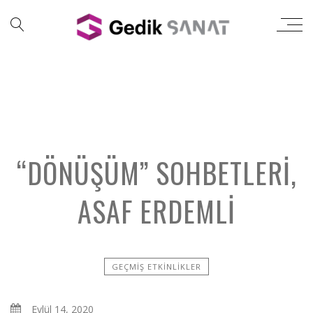
“DÖNÜŞÜM” SOHBETLERI,
ASAF ERDEMLI
GEÇMIŞ ETKINLIKLER
Eylül 14, 2020