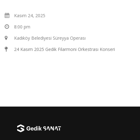
Kasım 24, 2025
8:00 pm
Kadıköy Belediyesi Süreyya Operası
24 Kasım 2025 Gedik Filarmoni Orkestrası Konseri