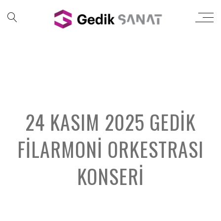
24 KASIM 2025 GEDIK
FILARMONI ORKESTRASI
KONSERI