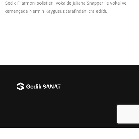
Gedik Filarmoni solistleri, vokalde Juliana Snapper ile vokal ve
kemençede Nermin Kaygusuz tarafından icra edildi.
Facebook
Instag
YouT
X