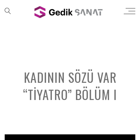
KADININ SÖZÜ VAR
“TIYATRO” BÖLÜM I
';