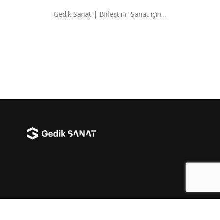
Gedik Sanat | Birleştirir. Sanat için…
Facebook
Instag
YouT
X