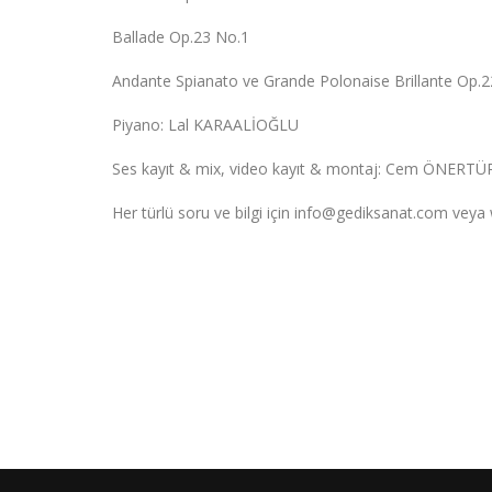
Ballade Op.23 No.1
Andante Spianato ve Grande Polonaise Brillante Op.2
Piyano: Lal KARAALİOĞLU
Ses kayıt & mix, video kayıt & montaj: Cem ÖNERTÜ
Her türlü soru ve bilgi için
info@gediksanat.com
veya w