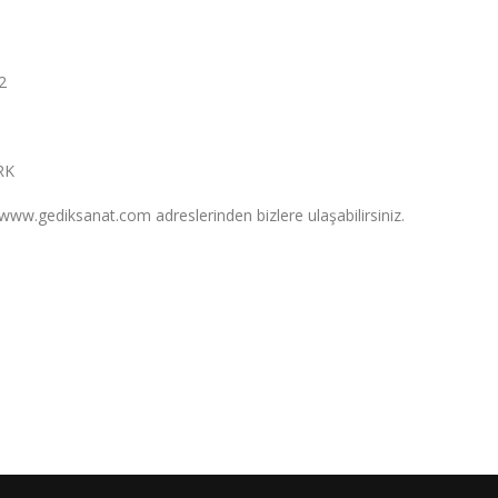
2
RK
ww.gediksanat.com adreslerinden bizlere ulaşabilirsiniz.