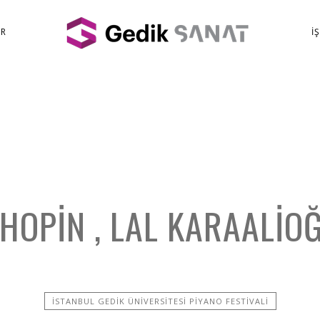
ER
İ
CHOPIN , LAL KARAALIO
İSTANBUL GEDIK ÜNIVERSITESI PIYANO FESTIVALI