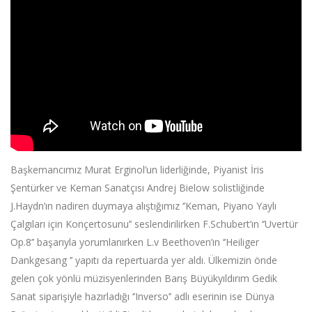
Başkemancımız Murat Erginol’un liderliğinde, Piyanist İris
Şentürker ve Keman Sanatçısı Andrej Bielow solistliğinde
J.Haydn’ın nadiren duymaya alıştığımız ‘’Keman, Piyano Yaylı
Çalgıları için Konçertosunu’’ seslendirilirken F.Schubert’ın ‘’Uvertür
Op.8’’ başarıyla yorumlanırken L.v Beethoven’ın ‘’Heiliger
Dankgesang ’’ yapıtı da repertuarda yer aldı. Ülkemizin önde
gelen çok yönlü müzisyenlerinden Barış Büyükyıldırım Gedik
Sanat siparişiyle hazırladığı ‘’Inverso’’ adlı eserinin ise Dünya